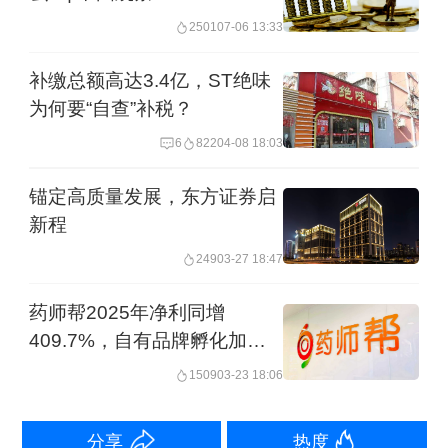
其中，肉制品业务虽销量有所减少，但
2501
07-06 13:33
通过产品结构优化与成本管控，盈利能
补缴总额高达3.4亿，ST绝味
力显著提升。
为何要“自查”补税？
6
822
04-08 18:03
生鲜猪肉业务前三季度外销量同比增长
13.4%至108.7万吨，双汇发展通过加大
锚定高质量发展，东方证券启
新程
客户开发及生产挖潜力度，持续优化产
249
03-27 18:47
品结构。而禽肉业务则成为最大亮点，
前三季度禽肉外销量同比增长18.4%至
药师帮2025年净利同增
409.7%，自有品牌孵化加速
28.5万吨，创历史新高，这得益于养宰
成盈利新引擎
协同及环控标准化管理，经营业绩显著
1509
03-23 18:06
改善。
分享
热度