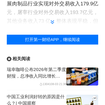
展肉制品行业实现对外交易收入179.9亿
元，屠宰行业对外交易收入193.7亿元，
其他业务收入73 亿，整体表现平稳，但
并不缺乏亮点。
打开第一财经APP，继续阅读
受益于营销和销售体系改革，2025年1-9
月，公司肉类产品总外销量达248.9万
相关阅读
吨，同比增长5.9%，创下同期历史新
瑞幸咖啡公布2026年第二季度
高。其中，第三季度单季肉品外销量
财报，总净收入同比增长
92.3万吨，同比增长约一成，单季度销
28.5%，约159亿元
13041
08-03 21:36
量增速显著高于前三季度平均水平，显
示终端需求持续回暖。
中国工业利润好转的原因是什
么？| 中国观察