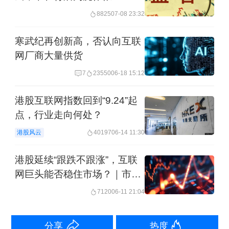
入医疗广告范畴。
8825
07-08 23:32
由此可见，《医疗广告管理办法》的涵
寒武纪再创新高，否认向互联
网厂商大量供货
义亟待拓宽。要从单一关注发布者视
角，转向兼顾接收者视角，以内容对患
7
23550
06-18 15:12
者的实际影响为实质判断标准。凡是显
港股互联网指数回到“9.24”起
著影响患者就医选择、治疗决策或消费
点，行业走向何处？
预期的推介性内容，无论发布主体、呈
港股风云
40197
06-14 11:30
现形式如何，均应纳入统一审查监管体
港股延续“跟跌不跟涨”，互联
系，如此方能堵住新型广告的监管漏
网巨头能否稳住市场？｜市场
观察
洞。
7120
06-11 21:04
审查主体：构建“分级分类+协同监督”体
分享
热度