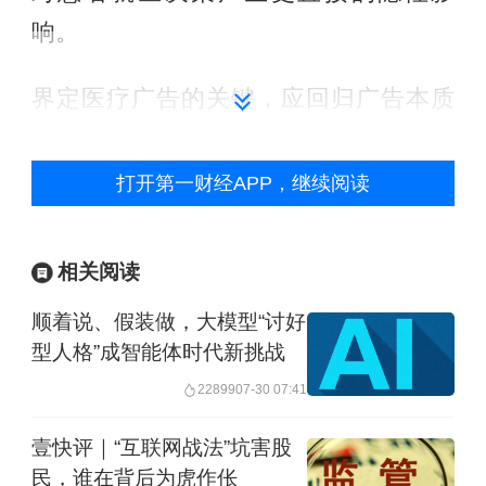
响。
界定医疗广告的关键，应回归广告本质
功能：引导患者作出特定医疗选择。因
此，其核心需包含三个要素：推介主
打开第一财经APP，继续阅读
体、推介内容、对患者的实质影响力。
其中，是否吸引并影响患者决策是区分
相关阅读
医疗广告与普通医疗信息的核心标尺。
顺着说、假装做，大模型“讨好
例如，某短视频账号以“健康科普”名义分
型人格”成智能体时代新挑战
享疾病治疗经验，实则植入特定医院的
22899
07-30 07:41
诊疗推荐，即便发布主体非医疗机构，
壹快评｜“互联网战法”坑害股
但内容足以改变患者就医预期，就应纳
民，谁在背后为虎作伥