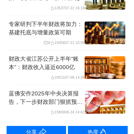
13537
07-22 16:18
重要财源，河北亦如此。不过受近些年
房地产市场持续调整、地方卖地收入量
专家研判下半年财政将加力：
价齐跌影响，地方卖地收入持续下滑。
基建托底与增量政策可期
9
15056
07-21 10:58
河北预算报告显示，2025年河北省政府
财政大省江苏公开上半年“账
性基金预算收入为1840.7亿元，下降
本”：财政收入逼近6000亿
2%。这一降幅较2024年（-15.8%）缩
24511
07-08 14:38
窄，也明显低于2025年全国地方该项收
蓝佛安作2025年中央决算报
入的平均降幅（-14.7%）。不过这一收
告，下一步财政部门狠抓预算
入远低于当地2025年初预期（约2402亿
执行和政策落地
15800
06-24 14:42
元）。
分享
热度