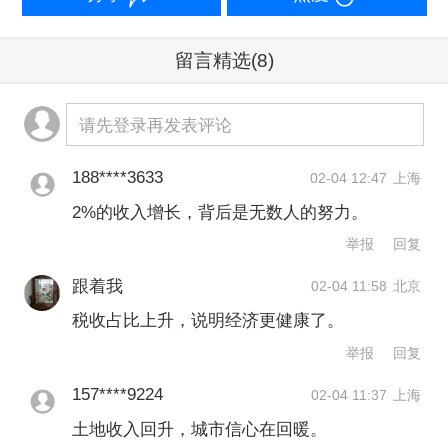
近年河北大力支持雄安新区高标准高质
量建设，外界十分关心河北雄安新区财
留言精选
(8)
政状况。
请先登录再发表评论
根据河北预算报告及官方数据，2025年
雄安新区一般公共预算本级收入30.8亿
188****3633
02-04 12:47
上海
元，同比增长约45%，明显高于全国地
2%的收入增长，背后是无数人的努力。
举报
回复
方收入平均增速（2.2%）。不过这一收
入仍低于2020年的高点（32.8亿元）。
跟着我
02-04 11:58
北京
税收占比上升，说明经济更健康了。
另外，雄安新区政府性基金预算本级收
举报
回复
入254亿元，同比增长约2%。
157****9224
02-04 11:37
上海
在河北省财政收入总体稳定，债务收入
土地收入回升，城市信心在回暖。