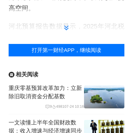
高空间。
河北预算报告数据显示，2025年河北税
收收入为2638.4亿元，增长3.4%；非税
收入1760.2亿元，与2024年持平。2025
打开第一财经APP，继续阅读
年河北税收收入占一般公共预算比例约
60%，略高于2024年。这一税收占比越
相关阅读
高，财政收入质量越高，与全国平均水
重庆零基预算改革加力：立新
平（约82%）和河北历史这一数据相
除旧取消资金分配基数
比，河北财政收入质量仍有提升空间。
9
4981
07-24 10:16
除了一般公共预算收入之外，以卖地收
一文读懂上半年全国财政数
据：收入增速与经济增速同步
入为主的政府性基金收入也是地方政府