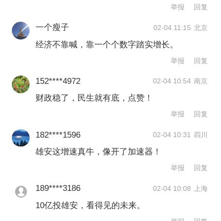
等保持增长支撑之下，去年河北财政支
举报
回复
出保持一定力度，推动当地经济社会平
一个瘦子
02-04 11:15
北京
稳增长，有力助推雄安新区建设、京津
经济不靠喊，靠一个个数字踏实增长。
冀协同发展等重大部署落地见效。
举报
回复
152****4972
02-04 10:54
南京
河北预算报告数据显示，2025年河北省
财政稳了，民生就有底，点赞！
一般公共预算支出为10243.6亿元，下降
举报
回复
0.8%，若剔除上年蓄滞洪区运用补偿、
182****1596
02-04 10:31
四川
增发国债支出等一次性因素可比增长
雄安这增速真牛，像开了加速器！
7.2%。其中全省民生支出8369.6亿元，
举报
回复
占一般公共预算支出的81.7%，显示当
189****3186
02-04 10:08
上海
地财政取之于民、用之于民。另外，
10亿投雄安，看得见的未来。
2025年河北省政府性基金支出3912.7亿