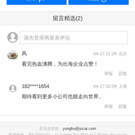
化战略、得失经验与未来挑战，形成高
留言精选
(2)
质量的案例研究，并最终收录于年度报
告《跨越山海| 2026中国企业全球化报
请先登录再发表评论
告》之中。
风
04-17 21:28
北京
征集时间自即日起至2026年8月30日。
看完热血沸腾，为出海企业点赞！
讲出你们在出海路上的故事，欢迎企业
举报
回复
自荐或由行业协会、投资机构等推荐。
182****1654
04-17 20:39
上海
请您提供初步的企业介绍材料，包括但
期待看到更多小公司也能走向世界。
不限于：企业名称、主营业务、全球化
举报
回复
概况以及联系方式。
请将材料发送至第
一财经研究院邮箱：
意见反馈箱：
yonghu@yicai.com
客服热线：400-6060101
Copyright 第一财经 ALL Rights Reserved