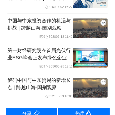
2026中国企业全球化报告》
调研
。
我们
2160
07-02 16:27
关注各行业、各规模、各出海阶段的企
中国与中东投资合作的机遇与
业，无论是已在全球市场具有影响力的
挑战 | 跨越山海-国别观察
巨头企业，还是在细分行业崭露头角的
9
3028
06-12 11:42
隐形冠军，亦或是在新兴赛道不断探索
第一财经研究院在首届光伏行
的初创公司。我们欢迎那些在海外市场
业ESG峰会上发布绿色企业出
拥有业务布局、取得了宝贵的实践经
海报告
9
2656
05-25 18:11
验，并愿意分享其中得失的企业，成为
我们记录的对象。
解码中国与中东贸易的新增长
点 | 跨越山海-国别观察
我们的研究团队将对企业开展深度调研
3121
05-13 18:01
访谈，与高管、一线业务负责人深入交
分享
热度
流，从第三方视角系统梳理企业的全球