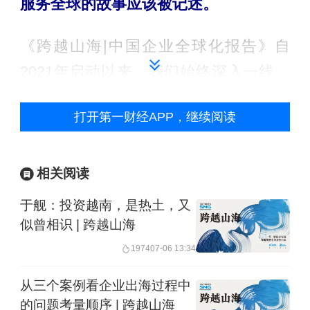
服务全球的故事应该被记述。
《跨越山海|中国企业全球化报告》自
2021年启动以来，我们始终深入一线，
记录中国企业的全球化发展历程，旨在
打开第一财经APP，继续阅读
提供具有代表性、趋势性、启发性的研
究案例。2026年，新的变化正在发生，
新的挑战已然浮现。但在变局中，机遇
相关阅读
亦在潜藏，未来的中国全球化企业应该
于舰：投资越南，是热土，又
在全球的体系中驾驭怎样的处世之道，
似曾相识 | 跨越山海
有待我们去探寻。
1974
07-06 13:34
从三个案例看企业出海过程中
第一财经研究院正式启动《跨越山海|
的问题考量顺序 | 跨越山海