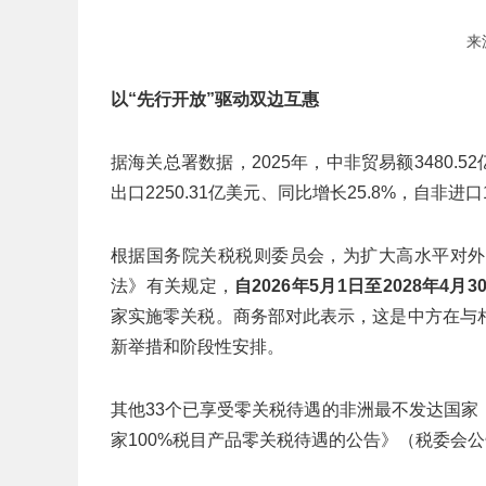
来
以
“
先行开放
”
驱动双边互惠
据海关总署数据，2025年，中非贸易额3480.
出口2250.31亿美元、同比增长25.8%，自非进口
根据国务院关税税则委员会，为扩大高水平对外
法》有关规定，
自
2026
年
5
月
1
日至
2028
年
4
月
3
家实施零关税。商务部对此表示，这是中方在与
新举措和阶段性安排。
其他33个已享受零关税待遇的非洲最不发达国
家100%税目产品零关税待遇的公告》（税委会公告