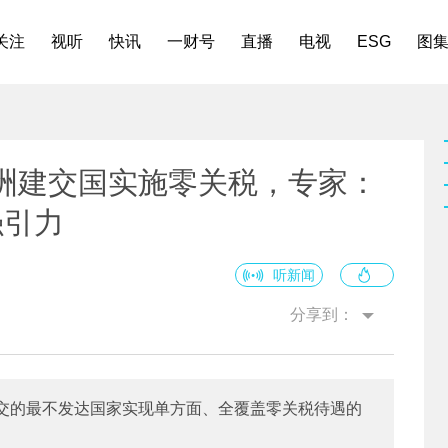
关注
视听
快讯
一财号
直播
电视
ESG
图
非洲建交国实施零关税，专家：
强引力
听新闻
分享到：
交的最不发达国家实现单方面、全覆盖零关税待遇的