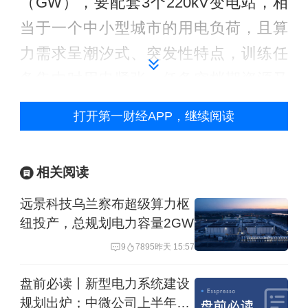
（GW），要配套3个220kV变电站，相
当于一个中小型城市的用电负荷，且算
力需求呈潮汐式、突发性特点，训练任
务集中时用电紧张、任务空档期资源又
有闲置。随着国产算力卡爆发式增长，
打开第一财经APP，继续阅读
预计未来2年内电网将感到大规模“阵
痛”。
相关阅读
当前，算力与电力协同发展正面临时
远景科技乌兰察布超级算力枢
空、技术、价值等多重耦合约束。
纽投产，总规划电力容量2GW
9
7895
昨天 15:57
算力建设周期与电力系统规划周期错配
盘前必读丨新型电力系统建设
是算电协同的首个难题。国家发改委培
规划出炉；中微公司上半年预