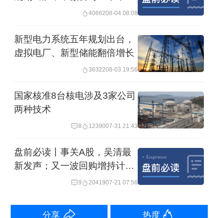
训中心（宣传中心）战略规划与公共培
增超280%
40662
08-04 08:08
训处聂正标等专家发文指出，人工智能
新型电力系统五年规划出台，
是典型的快变量，模型架构演进快速、
虚拟电厂、新型储能翻倍增长
应用场景持续变化，而电力系统是慢变
36322
08-03 19:56
量，电源建设、电网扩容、储能配置均
需长期规划，以安全稳定为首要前提。
国家核准8台核电涉及3家公司
两种技术
二者天然节奏错位，导致部分地区出现
8
12390
07-31 21:43
算力项目快速推进，但电力接入、绿电
供应尚未到位等情况。
盘前必读丨事关A股，吴清最
新发声；又一波回购增持计划
新能源出力与算力负荷特征不匹配的矛
来了
9
20419
07-21 07:56
盾同样突出。刘越分析称，算力需要连
续、稳定可靠的电力供应，但新能源发
分享
热度