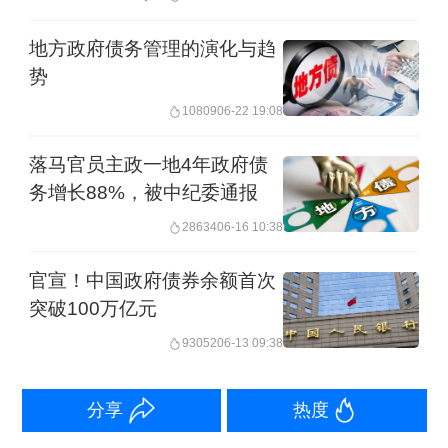
地方化债，中央安排地方政府在2024年
至2028年五年时间共发行10万亿元地方
地方政府债务管理的演化与趋
势
政府债券，置换10万亿元存量隐性债
务。另外地方靠自身努力筹集财力在五
10809
06-22 19:08
年间化解2.3万亿元存量隐性债务。而剩
落马官员主政一地4年政府债
余的2万亿元棚户区改造隐性债务，中央
务增长88%，被中纪委通报
允许其在2029年及以后年度按原合同逐
28634
06-16 10:38
步偿还。
官宣！中国政府债券余额首次
突破100万亿元
这意味着地方需要在2028年底之前完成
93052
06-13 09:38
12.3万亿元存量隐性债务化解任务。其
中10万亿元靠“借新还旧”解决，地方真正
分享
热度
依靠自身努力化解隐性债务只有2.3万亿