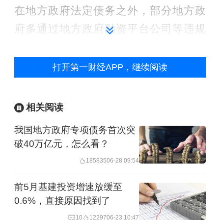
在地方政府法定债务之外，部分地方政
府多通过地方政府融资平台公司等违规
举债，形成庞大的隐性债务，利息负担
较重。近些年受多重因素影响，地方财
打开第一财经APP，继续阅读
政收支矛盾加大，各地隐性债务化解的
难度加大，甚至个别地方存在“爆雷”风
相关阅读
险。
我国地方政府专项债务首次突
破40万亿元，怎么看？
为了化解地方政府隐性债务风险，2024
185835
06-28 09:54
年中央出台一揽子化债方案。根据财政
部此前公开信息，截至2023年末，全国
前5月基建投资增速放缓至
0.6%，直接原因找到了
隐性债务余额为14.3万亿元。为了支持
10
12297
06-23 10:47