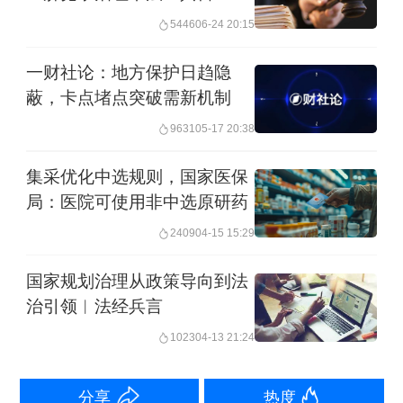
5446
06-24 20:15
汪世忠用四个“注重”精辟概括了此次行动
一财社论：地方保护日趋隐
的升级路径。一是注重问题导向，精准
蔽，卡点堵点突破需新机制
发力；二是注重系统观念，协同发力；
9631
05-17 20:38
三是注重标本兼治，纵深发力；四是注
重技术赋能，高效发力。这意味着，行
集采优化中选规则，国家医保
局：医院可使用非中选原研药
动不再满足于零敲碎打，而是追求治理
2409
04-15 15:29
模式的根本性革新。
国家规划治理从政策导向到法
在注重问题导向方面，行动精准锁定四
治引领︱法经兵言
大“靶心”。汪世忠介绍，为避免“大水漫
1023
04-13 21:24
灌”，行动明确聚焦于企业经营中感触最
深、阻力最大的四类堵点：一是妨碍各
分享
热度