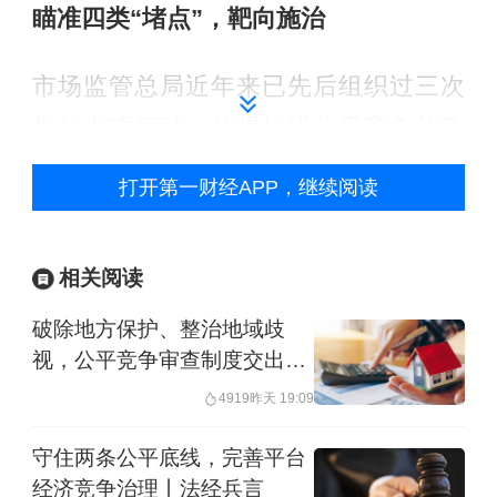
瞄准四类“堵点”，靶向施治
市场监管总局近年来已先后组织过三次
类似专项行动，使得妨碍公平竞争的政
策措施逐步减少，地方经济促进行为更
打开第一财经APP，继续阅读
加规范，营商环境持续优化。但汪世忠
坦言，问题具有长期性和复杂性，而
相关阅读
且“越来越隐蔽、越来越难以查处”。
破除地方保护、整治地域歧
也正是基于这一判断，今年的专项行动
视，公平竞争审查制度交出两
年成绩单
不再是简单的“查一批案子、清一批文
4919
昨天 19:09
件”，而是一次系统性、靶向性、技术赋
守住两条公平底线，完善平台
能的全方位升级。
经济竞争治理丨法经兵言