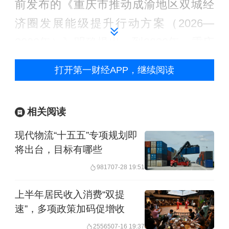
前发布的《重庆市推动成渝地区双城经
济圈发展能级提升行动方案（2026—
2030年）》明确提出，到2030年，重庆
经济总量超4万亿元，川渝两省市经济总
打开第一财经APP，继续阅读
量达13万亿元，占全国比重持续提升。
重庆的行动方案已经明确锚定到2030年
相关阅读
高质量建成全国区域发展“第四极”。成
现代物流“十五五”专项规划即
都“十五五”规划纲要也提出，加快提升国
将出台，目标有哪些
家中心城市综合能级，全力支撑“一极一
9817
07-28 19:51
源、两中心两高地”建设（带动全国高质
上半年居民收入消费“双提
量发展的重要增长极和新的动力源，具
速”，多项政策加码促增收
有全国影响力的重要经济中心、科技创
25565
07-16 19:37