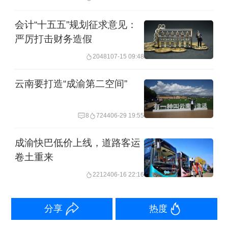
新中心、改革开放新高地、高品质生活
会计“十五五”规划征求意见：
宜居地）。
严厉打击财务造假
20481
07-15 09:48
成都“十五五”规划纲要提出，到2030
年，工业增加值占GDP比重稳中有升，
云南要打造“成渝第二空间”
先进制造业千亿级、两千亿级产业链分
8
7244
06-29 19:55
别达10条、6条；服务业增加值突破2万
亿元，生产性服务业增加值占服务业增
成渝快巴低价上线，道路客运
卷土重来
加值比重超55%；社会消费品零售总额
22124
06-16 22:16
达到1.35万亿元。
举报
分享
热度
文章作者