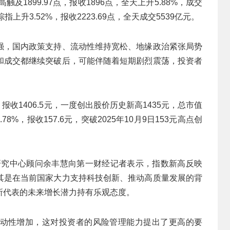
及1899.97点，报收1896点，全天上升5.88%，成交
指上升3.52%，报收2223.69点，全天成交5539亿元。
强，国内政策支持、流动性维持宽松、地缘政治紧张局势
和成交都继续突破后，可能伴随着短期剧烈震荡，投资者
%，报收1406.5元，一度创出股价历史新高1435元，总市值
.78%，报收157.6元，突破2025年10月9日153元高点创
0研究中心顾问余丰慧向第一财经记者表示，指数新高反映
其是在当前国家大力支持科技创新、推动高质量发展的背
所代表的未来增长潜力持有乐观态度。
动性增加，这对投资者的风险管理能力提出了更高的要