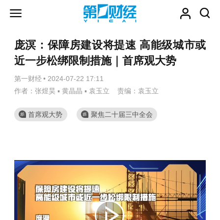
庞溟：保障房建设将提速 高能级城市或
近一步松绑限制措施｜首席观大势
第一财经
•
2024-07-22 17:11
作者：张煜昊 ▪ 黄晶晶 ▪ 袁玉立 责编：袁玉立
首席观大势
聚焦二十届三中全会