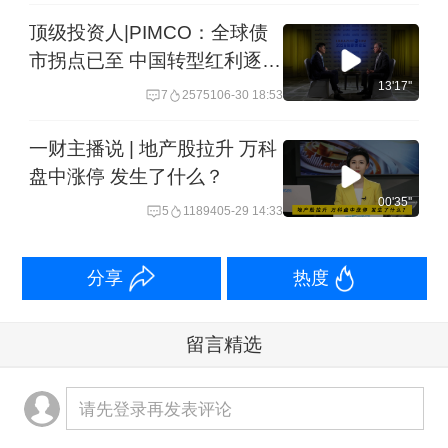
降再降︱一探
顶级投资人|PIMCO：全球债
市拐点已至 中国转型红利逐步
兑现
13'17''
7
25751
06-30 18:53
一财主播说 | 地产股拉升 万科
盘中涨停 发生了什么？
00'35''
5
11894
05-29 14:33
分享
热度
留言精选
请先登录再发表评论