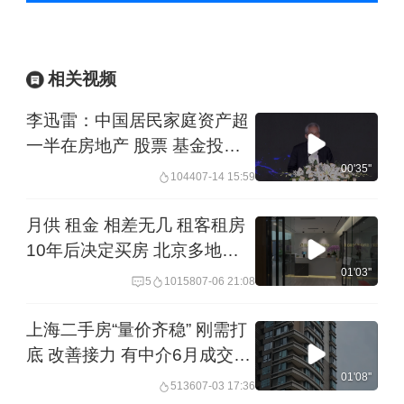
相关视频
李迅雷：中国居民家庭资产超
一半在房地产 股票 基金投资
还有很大空间
00'35''
1044
07-14 15:59
月供 租金 相差无几 租客租房
10年后决定买房 北京多地月
供接近租金 业内：租转购或进
01'03''
5
10158
07-06 21:08
一步增多|一探
上海二手房“量价齐稳” 刚需打
底 改善接力 有中介6月成交创
近一年新高 业主卖房不需要一
01'08''
5136
07-03 17:36