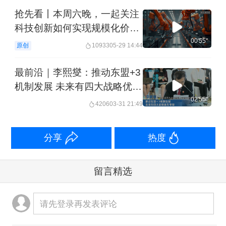
抢先看丨本周六晚，一起关注
科技创新如何实现规模化价值
兑现丨中国经济论坛
00'55''
原创
10933
05-29 14:44
最前沿｜李熙燮：推动东盟+3
机制发展 未来有四大战略优先
事项｜中国经济论坛
02'55''
4206
03-31 21:49
白春礼
分享
热度
中国科学院院士 中国科学院原院长
留言精选
1.科技创新是培育发展新质生产力的重
请先登录再发表评论
要引擎