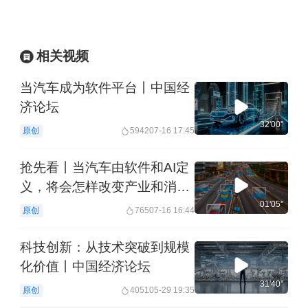
科技创新如何才能成功并蓬勃发展？
如何避免产生国际科研合作中的风险问
相关视频
题？
当汽车成为软件平台丨中国经
济论坛
国际学术交流会议对推动科研发展具有
32'00''
原创
5942
07-16 17:45
怎样的重要性？
抢先看丨当汽车由软件和AI定
科技创新“独木难支”，如何加强跨国界
义，将会怎样改变产业和消费
流动性协作和互动交流？
的利益格局？丨中国经济论坛
01'05''
原创
765
07-16 16:44
科技创新：从技术突破到规模
化价值丨中国经济论坛
本期嘉宾主要观点：
31'40''
原创
4051
05-29 19:35