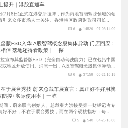
上提升｜港股直通车
于今日(7月8日)正式在港交所挂牌，作为内地智能驾驶领域的领
市引来众多市场人士关注。香港特区政府财政司司长陈茂
志着内地创科实力过硬的领军企业通过香港这个国际平
6
14529
07-08 14:09
际规则、提升全球能见度。Momenta创始人兼CEO曹旭
财经记者采访时强调，打造标杆非常重要，上汽是整个汽
督版FSD入华 A股智驾概念股集体异动 门店回应：
标杆，Momenta与上汽智己采取互相持股、共同打造深
相信 落地还得看政策｜一探
既能服务上汽集团多个品牌，也能反哺Momenta自身技
东还透露，下一代R7世界模型安全性相比R6已有三到五倍
斯拉宣布其监督版FSD（完全自动驾驶能力）已在包括中国
先搭载在上汽大众ID系列某车型上，也会让该车型成为“物
国家或地区开放使用。消息一出，A股智驾概念股集体异动。
。杨海生作为Momenta第100万台车主则从体验侧给出反
第一时间走访了上海多家特斯拉线下门店。当记者以消费
6
37159
05-21 16:19
路通行、匝道汇入等场景下能更早识别邻车道车辆并及时
SD何时能正式在国内开通使用时，一线销售人员给出的答
立证券研究部执行董事黄德几提醒，近期新股市场过于火
界的乐观预期更为谨慎。更现场、更财经，一探究竟！
在于展台秀技 蔚来总裁车展直言：真正好不好用就
时间情绪可能从亢奋慢慢降温，恢复到相对理性状态。
故防控+实际使用率｜一览
车展期间，蔚来联合创始人、总裁秦力洪接受第一财经记者专
驾好不好，不在于展台秀技，而在两个硬核指标：每百万
能力和用户实际使用时长占比。他表示，行业核心挑战是
5
540
04-25 16:08
下的可靠性与可用性。