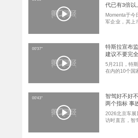
代已有3倍以
Momenta
军企业，其上
波指出，这标
台，更好对接国
东在接受第一
特斯拉宣布监
车行业的龙头与
00'37''
建议不要完全
度合作的模式，
术迭代。曹旭
5月21日，特
的提升，并率
在内的10个
理AI第一车”
第一财经记者
馈，系统在窄
者身份询问F
避让。不过盈
复，普遍比外
智驾好不好不
热，未来一段
00'43''
两个指标 事
2026北京
访时直言，智
公里事故防控
真实道路场景