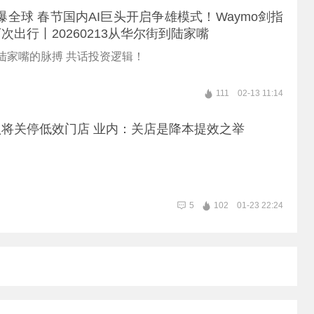
e引爆全球 春节国内AI巨头开启争雄模式！Waymo剑指
次出行丨20260213从华尔街到陆家嘴
陆家嘴的脉搏 共话投资逻辑！
111
02-13 11:14
将关停低效门店 业内：关店是降本提效之举
5
102
01-23 22:24