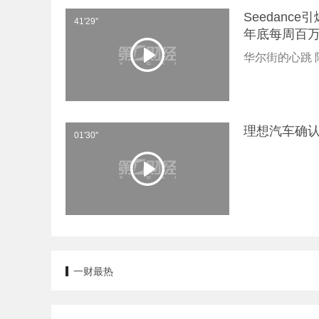
Seedanc
41'29''
年底每周百万
华尔街的心跳 
理想汽车确认
01'30''
一财最热