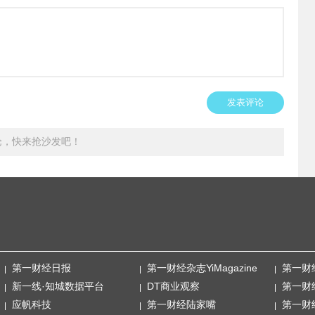
发表评论
论，快来抢沙发吧！
第一财经日报
第一财经杂志YiMagazine
第一财
新一线·知城数据平台
DT商业观察
第一财
应帆科技
第一财经陆家嘴
第一财