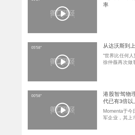
率
从达沃斯到上
05'58''
“世界比任何
徐仲薇再次做
分散投资的策
她明确表示这
其在AI和机器
升效率的工具
港股智驾物理
00'58''
代已有3倍以
Momenta
军企业，其上
波指出，这标
台，更好对接国