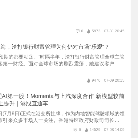
6
5973
07-31 20:45
海，渣打银行财富管理为何仍对市场“乐观”？
人预期的都要动荡。”时隔半年，渣打银行财富管理全球主管
客第一财经。面对全球市场的剧烈震荡，她建议客户坚守
略，对股票、另类资产及黄金保持长期乐观。谈及中国，
里“既是资产管理的目的地，也是投资机会的策源地”——尤
9476
07-09 20:15
人领域。而对于财富管理行业的未来，徐仲薇坚信，AI是提
，但无法替代客户关系中“人”的价值与信任的构建。
AI第一股！Momenta与上汽深度合作 新模型较前
上提升｜港股直通车
于今日(7月8日)正式在港交所挂牌，作为内地智能驾驶领域的领
市引来众多市场人士关注。香港特区政府财政司司长陈茂
志着内地创科实力过硬的领军企业通过香港这个国际平
6
14529
07-08 14:09
际规则、提升全球能见度。Momenta创始人兼CEO曹旭