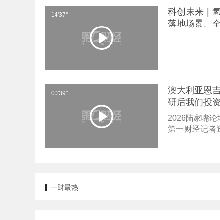
东在接受第一
科创未来 |
车行业的龙头与
14'37''
落地场景、
度合作的模式，
术迭代。曹旭
的提升，并率
理AI第一车”
馈，系统在窄
避让。不过盈
澳大利亚恩吉
热，未来一段
00'39''
研后我们投
2026陆家嘴
第一财经记者
调，澳大利亚
置占比较低，
一财最热