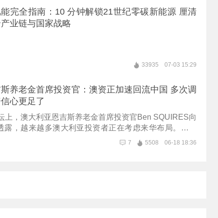
财经记者采访时强调，打造标杆非常重要，上汽是整个汽
 氢能完全指南：10 分钟解锁21世纪零碳新能源 厘清
标杆，Momenta与上汽智己采取互相持股、共同打造深
全产业链与国家战略
既能服务上汽集团多个品牌，也能反哺Momenta自身技
东还透露，下一代R7世界模型安全性相比R6已有三到五倍
先搭载在上汽大众ID系列某车型上，也会让该车型成为“物
。杨海生作为Momenta第100万台车主则从体验侧给出反
33935
07-03 15:29
路通行、匝道汇入等场景下能更早识别邻车道车辆并及时
立证券研究部执行董事黄德几提醒，近期新股市场过于火
斯养老金首席投资官：澳资正加速回流中国 多次调
时间情绪可能从亢奋慢慢降温，恢复到相对理性状态。
资信心更足了
论坛上，澳大利亚恩吉斯养老金首席投资官Ben SQUIRES向
透露，越来越多澳大利亚投资者正在考虑来华布局。他强
养老金体系总规模高达4.5万亿美元，当前在中国市场的配
7
5508
06-18 18:36
未来有望迎来海量增量资金流入。