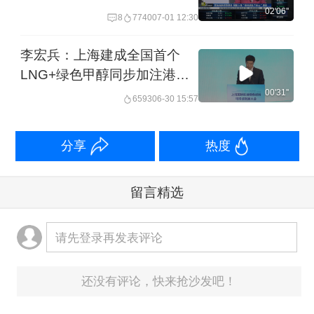
02'06''
8
7740
07-01 12:30
李宏兵：上海建成全国首个
LNG+绿色甲醇同步加注港口
签发全国首张船舶电子燃料交
00'31''
6593
06-30 15:57
付单
分享
热度
留言精选
请先登录再发表评论
还没有评论，快来抢沙发吧！