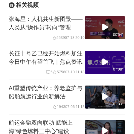
相关视频
张海星：人机共生新图景——
人类从“操作员”转向“管理
者”与“探索者”，重复劳动将让
00'54''
5539
07-18 20:10
位精神创造
长征十号乙已经开始燃料加注
今日中午有望首飞｜焦点资讯
07'08''
5
5756
07-10 11:18
AI重塑传统产业：养老监护与
船舶航运行业的新解法
01'33''
1943
07-06 11:13
航运金融双向联动 赋能上
海“绿色燃料三中心”建设