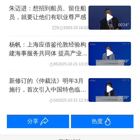
朱迈进：想招到船员、留住船
员，就要让他们有职业尊严感
00'24''
9
55
03-20 18:02
杨帆：上海应借鉴伦敦经验构
建海事服务共同体 提高产业的
集聚效应
00'49''
85
2025-10-21 13:15
新修订的《仲裁法》明年3月
施行，首次引入中国特色临时
仲裁制度解决境外争议解决
00'39''
54
2025-10-21 12:34
分享
热度