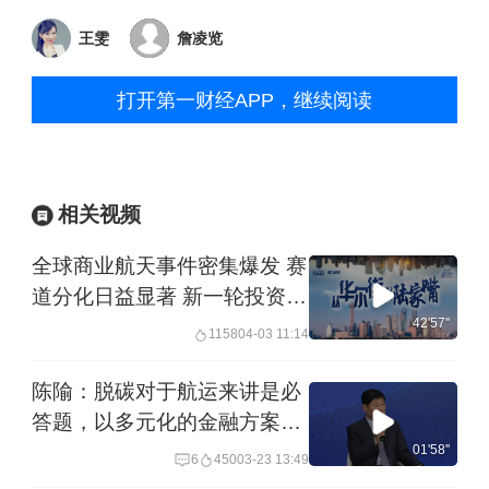
王雯
詹凌览
打开第一财经APP，继续阅读
相关视频
全球商业航天事件密集爆发 赛
道分化日益显著 新一轮投资机
遇将如何展开？丨20260403
42'57''
1158
04-03 11:14
从华尔街到陆家嘴
陈隃：脱碳对于航运来讲是必
答题，以多元化的金融方案去
匹配和满足多元化的动力选择
01'58''
6
450
03-23 13:49