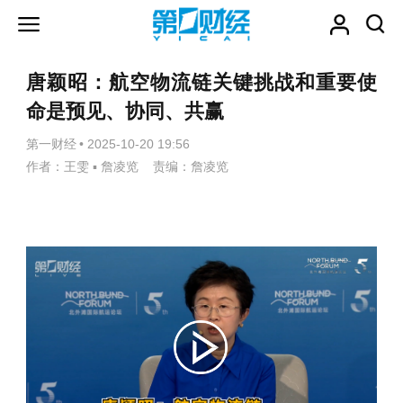
唐颖昭：航空物流链关键挑战和重要使
命是预见、协同、共赢
第一财经
•
2025-10-20 19:56
作者：王雯 ▪ 詹凌览 责编：詹凌览