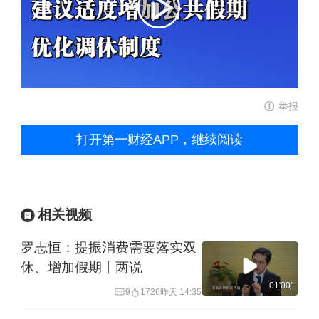
举报
打开第一财经APP，继续阅读
相关视频
罗志恒：提振消费需要落实双
休、增加假期丨两说
01'00''
9
1726
昨天 14:35