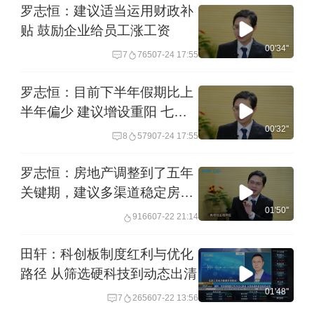
罗志恒：建议适当运用财政补
贴 鼓励企业给员工涨工资
00'34''
7
765
07-24 17:55
罗志恒：目前下半年假期比上
半年偏少 建议增设重阳 七夕
假期
00'32''
8
579
07-24 17:55
罗志恒：房地产调整到了五年
关键期，建议多渠道稳定房地
产市场
01'50''
9166
07-22 21:14
田轩：科创板制度红利与优化
路径 从筛选硬科技到动态出清
01'48''
7
2656
07-22 13:56