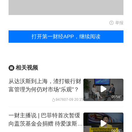
举报
打开第一财经APP，继续阅读
相关视频
从达沃斯到上海，渣打银行财
富管理为何仍对市场“乐观”？
05'58''
9476
07-09 20:15
一财主播说 | 巴菲特首次暂缓
向盖茨基金会捐赠 待爱泼斯坦
案审查结果再定！
00'36''