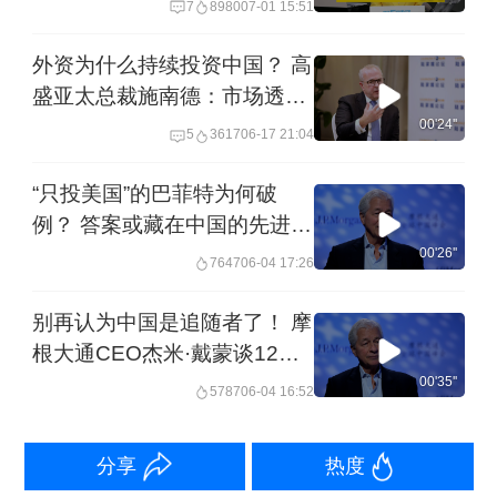
7
8980
07-01 15:51
外资为什么持续投资中国？ 高
盛亚太总裁施南德：市场透明
度、一致性和可预测性，让国
00'24''
5
3617
06-17 21:04
际投资者敢长期持有
“只投美国”的巴菲特为何破
例？ 答案或藏在中国的先进制
造业里 摩根大通CEO杰米·戴
00'26''
7647
06-04 17:26
蒙：中国仍是绝佳投资目的地
别再认为中国是追随者了！ 摩
根大通CEO杰米·戴蒙谈12年
前到访中国 当美国还在设想未
00'35''
5787
06-04 16:52
来 中国已将“超级应用”变成现
实
分享
热度