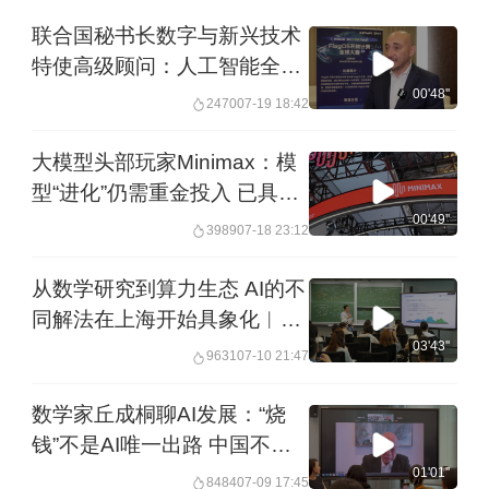
联合国秘书长数字与新兴技术
特使高级顾问：人工智能全球
治理 开源是可行之路 ︱未
00'48''
2470
07-19 18:42
来・♾️
大模型头部玩家Minimax：模
型“进化”仍需重金投入 已具备
健康“造血”能力︱未来・♾️
00'49''
3989
07-18 23:12
从数学研究到算力生态 AI的不
同解法在上海开始具象化︱一
探·活力中国调研行
03'43''
9631
07-10 21:47
数学家丘成桐聊AI发展：“烧
钱”不是AI唯一出路 中国不必
复刻美国大模型路线︱一探·活
01'01''
8484
07-09 17:45