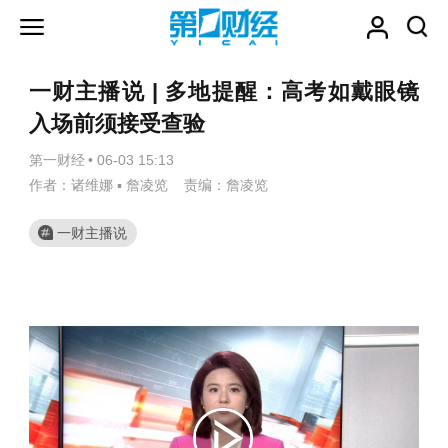
一财主播说 | 多地提醒：高考如戴眼镜
入场前须接受查验
第一财经
•
06-03 15:13
作者：诸维娜 ▪ 詹凌览 责编：詹凌览
一财主播说