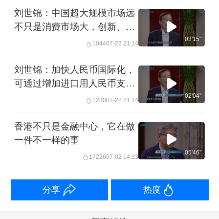
刘世锦：中国超大规模市场远
不只是消费市场大，创新、货
币、人才都获益于此
03'15''
1044
07-22 21:14
刘世锦：加快人民币国际化，
可通过增加进口用人民币支付
来扩大离岸人民币规模
02'04''
1230
07-22 21:14
香港不只是金融中心，它在做
一件不一样的事
05'46''
17226
07-02 14:33
分享
热度