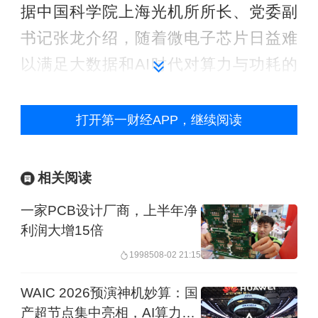
据中国科学院上海光机所所长、党委副
书记张龙介绍，随着微电子芯片日益难
以满足大数据和AI时代对算力与功耗的
持续极限要求，光子芯片使用光子来处
理信号，是未来计算机、互联网、人工
打开第一财经APP，继续阅读
智能的一场风暴。
相关阅读
“我们比历史上任何时候都更渴望科技成
一家PCB设计厂商，上半年净
果转化。”张龙称，“高校院所每年科研经
利润大增15倍
费高达近万亿，成果转化率却不到5%，
19985
08-02 21:15
问题不在缺乏技术，而在缺乏‘算法’。”
WAIC 2026预演神机妙算：国
由于我国创新端与产业端长期分立发
产超节点集中亮相，AI算力迈