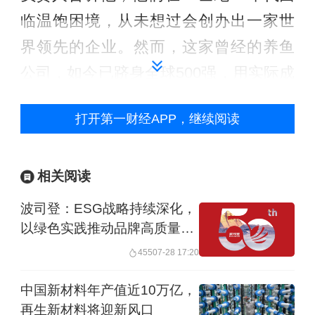
临温饱困境，从未想过会创办出一家世
界领先的企业。然而，这家曾经的养鱼
公司，如今已跻身全球500强，用实际成
就展现了中国发展的速度与质量。通威
打开第一财经APP，继续阅读
集团太阳能电池产量已突破400吉瓦，这
一数字远超全球第二大太阳能国家美国
的产量，而美国的规模更是全球第三大
相关阅读
太阳能国家的四倍。
波司登：ESG战略持续深化，
以绿色实践推动品牌高质量发
作为环保领域的领导者，中国已成为不
展
455
07-28 17:20
可或缺的国家，推动全球绿色转型。中
中国新材料年产值近10万亿，
国拥有全球95%的太阳能电池板、70%
再生新材料将迎新风口