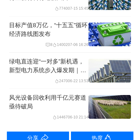
的电池。相比之下，韩国、新加坡、越
7740
07-15 15:45
南等国家虽也在飞速发展，但并未取得
目标产值8万亿，“十五五”循环
如此规模的发展成果。
经济路线图发布
埃里克·索尔海姆认为，没有中国的参
8
14002
07-06 16:26
与，全球绿色转型难以实现。原因在
绿电直连迎“一对多”新机遇，
于，尽管欧美等发达国家理论上可独立
新型电力系统步入爆发期｜碳
博见闻
推进绿色转型，但成本将大幅攀升，这
2470
06-22 13:53
在现实中并不具备可行性。而中国作为
风光设备回收利用千亿元赛道
低成本绿色技术的供应者，开辟了一条
亟待破局
全新的发展道路。
14467
06-10 21:14
不同于工业革命后依赖化石燃料的传统
分享
热度