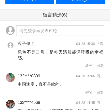
繁荣路径，中国践行“绿水青山就是金山
银山”理念，实现了生态保护与经济发展
留言精选
(6)
的协同共进，打破了“生态与经济不可兼
请先登录再发表评论
得”的认知。他用“绿色即黄金”来概括这
条崭新的发展道路——它以繁荣为基
没子弹了
04-28 15:30
上海
础，以可再生能源为支撑，为各国发展
绿色不是口号，是每天清晨能深呼吸的幸福
感。
提供了新的借鉴。
举报
回复
这一绿色发展理念已得到全球响应。埃
132****0809
04-28 15:06
四川
里克·索尔海姆说，印度总理莫迪向印度
中国速度，真不是吹的。
民众传递的理念就与中国高度一致，即
举报
回复
通过太阳能、风能、电动汽车等绿色产
133****4568
04-28 14:45
四川