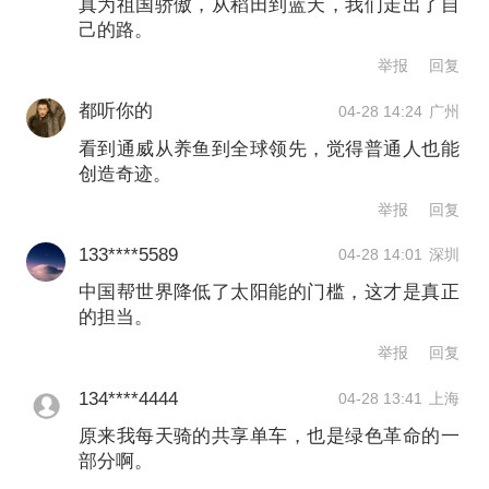
业，帮助民众摆脱贫困。作为世界上两
真为祖国骄傲，从稻田到蓝天，我们走出了自
己的路。
个人口最多的国家，中国和印度在绿色
举报
回复
发展上的共识与合作，将为全球绿色转
都听你的
04-28 14:24
广州
型注入强大动力。
看到通威从养鱼到全球领先，觉得普通人也能
创造奇迹。
他还提到，有意思的是，即便立场看似
举报
回复
矛盾的美国总统特朗普，也在无意间成
133****5589
04-28 14:01
深圳
为绿色发展的推动者。例如，全球各国
中国帮世界降低了太阳能的门槛，这才是真正
正密切关注的霍尔木兹海峡局势、追求
的担当。
能源独立的诉求，最终都会指向太阳
举报
回复
能、风能等本土可再生资源，而这正是
134****4444
04-28 13:41
上海
中国引领的发展方向。
原来我每天骑的共享单车，也是绿色革命的一
部分啊。