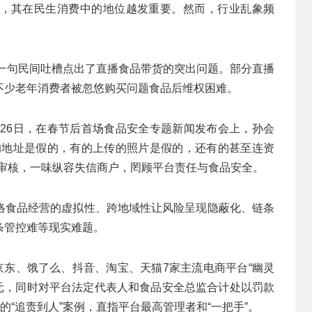
，其在民生消费中的地位越发重要。然而，行业乱象频
用一句民间吐槽点出了直播食品带货的突出问题。部分直播
不少老年消费者被忽悠购买问题食品后维权困难。
月26日，在春节后首场食品安全专题新闻发布会上，孙会
的地址是假的，有的上传的照片是假的，还有的甚至连资
睛审核，一味纵容失信商户，罔顾平台责任与食品安全。
络食品经营的虚拟性、跨地域性让风险呈现隐蔽化、链条
条管控难等现实难题。
京东、饿了么、抖音、淘宝、天猫7家主流电商平台“幽灵
7亿元，同时对平台法定代表人和食品安全总监合计处以罚款
见的“追责到人”案例，直指平台最高管理者和“一把手”。