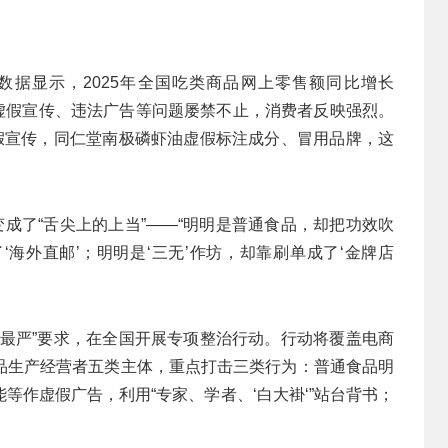
据显示，2025年全国吃类商品网上零售额同比增长
的虚假宣传、违法广告等问题屡禁不止，消费者反映强烈。
虚假宣传，同仁堂南极磷虾油虚假标注成分、冒用品牌，这
变成了“舌尖上的上当”——“明明是普通食品，却把功效吹
海外直邮’；明明是‘三无’作坊，却靠刷单成了‘金牌店
个最严”要求，在全国开展专项整治行动。行动将覆盖电商
品生产经营者五类主体，重点打击三类行为：普通食品明
等作虚假广告，利用“专家、学者、‘白大褂‘”站台背书；