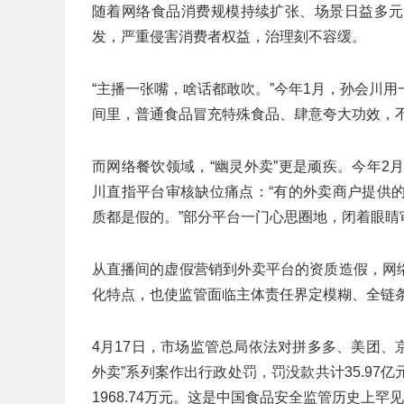
随着网络食品消费规模持续扩张、场景日益多元
发，严重侵害消费者权益，治理刻不容缓。
“主播一张嘴，啥话都敢吹。”今年1月，孙会川
间里，普通食品冒充特殊食品、肆意夸大功效，
而网络餐饮领域，“幽灵外卖”更是顽疾。今年2
川直指平台审核缺位痛点：“有的外卖商户提供
质都是假的。”部分平台一门心思圈地，闭着眼
从直播间的虚假营销到外卖平台的资质造假，网
化特点，也使监管面临主体责任界定模糊、全链
4月17日，市场监管总局依法对拼多多、美团、
外卖”系列案作出行政处罚，罚没款共计35.9
1968.74万元。这是中国食品安全监管历史上罕