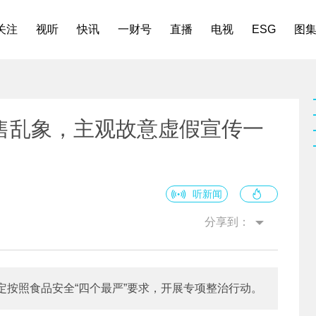
关注
视听
快讯
一财号
直播
电视
ESG
图
售乱象，主观故意虚假宣传一
听新闻
分享到：
按照食品安全“四个最严”要求，开展专项整治行动。