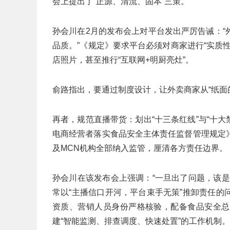
会上提出了“正源、清流、固本”三策。
孙会川在2月的发布会上对平台发出严厉告诫：
品质。”《规定》要求平台必须对商家进行“实质
店照片，甚至推行“互联网+明厨亮灶”。
俞路指出，要通过制度设计，让外卖商家从“纸面的
再者，规范直播带货：划出“十三条红线”与“十
电商经营者落实食品安全主体责任监督管理规定
及MCN机构全部纳入监管，厘清各方责任边界。
孙会川在该发布会上强调：“一旦出了问题，该
常以“主播信口开河，平台束手无策”推卸责任
资质、营销人员身份严格核验，配备食品安全总
建“智能监测、排查调度、快速处置”的工作机制。