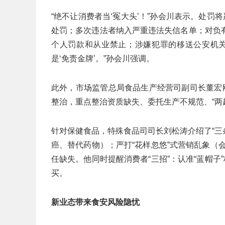
“绝不让消费者当‘冤大头’！”孙会川表示。处罚
处罚；多次违法者纳入严重违法失信名单；对负
个人罚款和从业禁止；涉嫌犯罪的移送公安机关追
是‘免责金牌’。”孙会川强调。
此外，市场监管总局食品生产经营司副司长董宏
整治，重点整治资质缺失、委托生产不规范、“两
针对保健食品，特殊食品司司长刘松涛介绍了“三
癌、替代药物）；严打“花样忽悠”式营销乱象（会
任缺失。他同时提醒消费者“三招”：认准“蓝帽子
买。
新业态带来食安风险隐忧