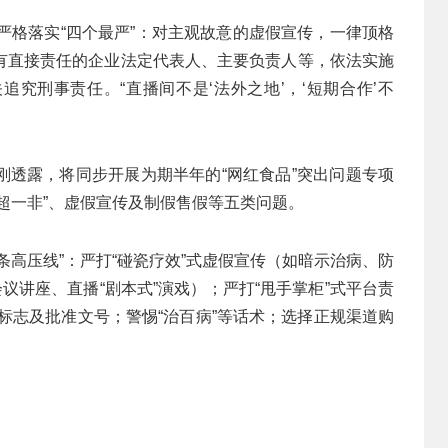
将严格落实“四个最严”：对主观故意的虚假宣传，一律顶格
有直接责任的企业法定代表人、主要负责人等，依法实施
究刑事责任。“直播间不是‘法外之地’，‘短期合作’不
刚透露，将同步开展为期半年的“网红食品”突出问题专项
超一非”、虚假宣传及制假售假等五类问题。
条高压线”：严打“碰瓷疗效”式虚假宣传（如暗示治病、防
议讲座、直播“剧本式”演戏）；严打“甩手掌柜”式平台责
”标志及批准文号；警惕“治百病”等话术；选择正规渠道购