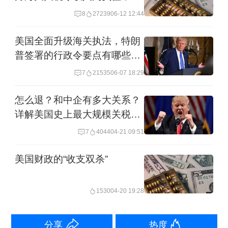
的40万美元。根据该公司统计，迄今为
会继续退款吗？
8
27239
06-12 12:44
止收到的退款仅占该公司早期发票总额
的5%。
美国全面升级海关执法，特朗
普签署的行政令要点有哪些｜
全球贸易观察
福尔曼表示：“我们将利用这笔退款来支
7
21535
06-07 18:29
持我们2026年的现金流，并投资于我们
怎么退？和中企有多大关系？
的团队。对于玩具公司来说，这是一年
详解美国史上最大规模关税退
中最艰难的时期。”
款
7
4044
04-21 09:51
奥什科什公司则尚未透露其申请的具体
美国财政的“收支双杀”
金额，但表示已开始收到部分退款，该
1530
04-20 19:28
笔款项仅占其提交申请总额的一小部
分。
分享
热度