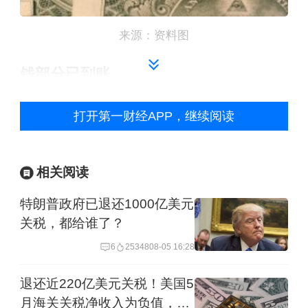
来源：资料图
钱部分已到账
生产玩具“爱心熊”的Basic Fun首席执行
打开第一财经APP，继续阅读
官福尔曼（Jay Foreman）在表示：“问
题在于，这些资金会像河流或消防水管
相关阅读
一样奔涌而来，还是像溪流或花园水管
特朗普政府已退还1000亿美元
一样缓慢流淌。目前，资金还在缓慢流
关税，都给谁了？
出，但（回款）已经开始了。”
6
25348
08-05 16:28
退还近220亿美元关税！美国5
福尔曼表示，他已收到740万美元索赔中
月海关关税净收入为负值，还