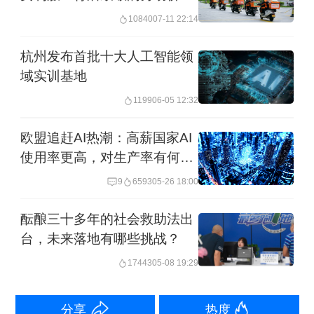
值，和百万骑士的新职业之路
（8325元/月）、货车司机（8279元/
10840
07-11 22:14
月），月均收入均突破8000元。其中，
杭州发布首批十大人工智能领
外卖员收入三年复合增长超10%，时薪
域实训基地
达37.3元。
1199
06-05 12:32
欧盟追赶AI热潮：高薪国家AI
使用率更高，对生产率有何影
响？
9
6593
05-26 18:00
酝酿三十多年的社会救助法出
台，未来落地有哪些挑战？
17443
05-08 19:29
分享
热度