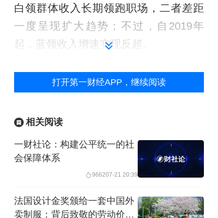
白领群体收入长期领跑职场，二者差距
一度呈现扩大趋势；不过，自2019年
起，蓝领收入增速实现反超。
2025年蓝领与白领的月均收入差距已从
打开第一财经APP，继续阅读
2013年峰值时的3344元显著收窄至2250
元，降幅高达32.7%。若延续这一收敛
相关阅读
态势，预计2027年，两者的收入差距将
一财社论：构建公平统一的社
有望进一步缩减至2020元。
会保障体系
2023~2025年的数据显示，蓝领薪资增
9662
07-21 20:39
长呈现显著的结构性分化。高收入梯队
法国设计金奖颁给一套中国外
包括月嫂（10128元/月）、外卖员
卖制服：背后致敬的劳动价