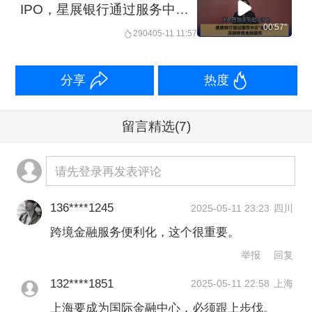
IPO，星展银行通过服务中
企“走出去”，深耕跨境金融服
00'57''
2904
05-11 11:57
务
分享
热度
留言精选
(7)
请先登录再发表评论
136****1245
2025-05-11 23:23
四川
跨境金融服务便利化，这个很重要。
举报
回复
132****1851
2025-05-11 22:58
上海
上海要成为国际金融中心，必须跟上步伐。