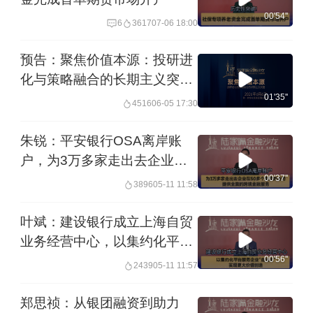
00'54''
6
3617
07-06 18:00
预告：聚焦价值本源：投研进
化与策略融合的长期主义突围
丨陆家嘴金融沙龙
01'35''
4516
06-05 17:30
朱锐：平安银行OSA离岸账
户，为3万多家走出去企业在
50多个国家的业务，提供全面
00'37''
3896
05-11 11:58
的跨境金融服务
叶斌：建设银行成立上海自贸
业务经营中心，以集约化平台
服务企业“走出去”，实现更大
00'56''
2439
05-11 11:57
价值创造
郑思祯：从银团融资到助力