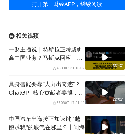
打开第一财经APP，继续阅读
相关视频
一财主播说｜特斯拉正考虑剥
离中国业务？马斯克回应：假
新闻！外资车企在华布局逻辑
00'42''
4330
07-31 16:07
不变
具身智能要靠“大力出奇迹”？
ChatGPT核心贡献者姜旭：仅
靠采集数据远远不够︱未来・
00'53''
5508
07-17 21:48
♾️
中国汽车出海按下加速键 "越
跑越稳"的底气在哪里？丨问海