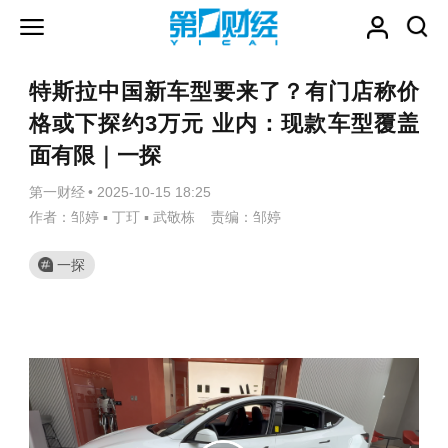
特斯拉中国新车型要来了？有门店称价
格或下探约3万元 业内：现款车型覆盖
面有限｜一探
第一财经
•
2025-10-15 18:25
作者：邹婷 ▪ 丁玎 ▪ 武敬栋 责编：邹婷
一探