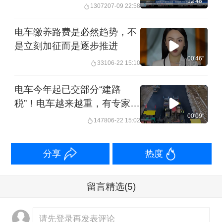
12'48''
13072
07-09 22:58
电车缴养路费是必然趋势，不
是立刻加征而是逐步推进
00'46''
331
06-22 15:10
电车今年起已交部分“建路
税”！电车越来越重，有专家建
议对超重电车征车船税，电车
00'09''
1478
06-22 15:02
缴纳养路费或是大势所趋
分享
热度
留言精选
(5)
请先登录再发表评论