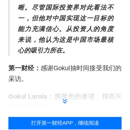
晰。尽管国际投资界对此看法不
一，但他对中国实现这一目标的
能力充满信心。
从投资人的角度
来说
，
他认为
这是中国市场
最
核
心的吸引力所在。
第一财经：
感谢Gokul抽时间接受我们的
采访。
Gokul Laroia
：
感谢您的邀请，很高兴
接受您的采访。
打开第一财经APP，继续阅读
第一财经：
首先恭喜摩根士丹利中国峰