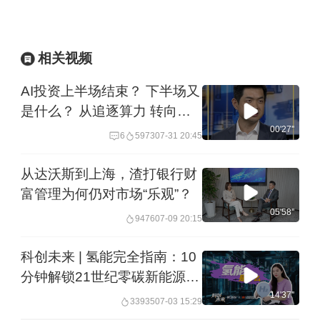
会2026开幕，这个峰会的目的是什么？
Gokul Laroia：
我们在中国多地举办过
相关视频
多场峰会。之所以决定将本次峰会移至
AI投资上半场结束？ 下半场又
深圳，原因之一便是中国当下科技创新
是什么？ 从追逐算力 转向提
升效率
00'27''
的广度与深度。当人们关注中国、考虑
6
5973
07-31 20:45
在华投资时，最感兴趣的正是这些如今
从达沃斯到上海，渣打银行财
正快速规模化发展的垂直领域 —— 坦率
富管理为何仍对市场“乐观”？
05'58''
地说，从技术层面来看，这些领域已达
9476
07-09 20:15
到世界级创新水平。无论是生物技术、
科创未来 | 氢能完全指南：10
依托人形机器人与智能装备实现的工业
分钟解锁21世纪零碳新能源
自动化，还是人工智能的基础设施建
厘清落地场景、全产业链与国
14'37''
33935
07-03 15:29
家战略