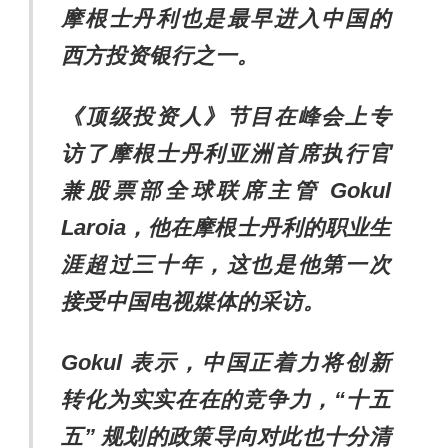
摩根士丹利也是最早进入中国的
西方投资银行之一
。
《
顶级投资人
》
节目在峰会上专
访了摩根士丹利亚洲首席执行官
兼股票部全球
联席主管
Gokul
Laroia
，他在摩根士丹利的职业生
涯超过三十年，这也是他第一次
接受中国电视媒体的采访。
Gokul
表示，中国正着力将创新
转化为实实在在的竞争力，
“
十五
五
”
规划的政策导向对此也十分清