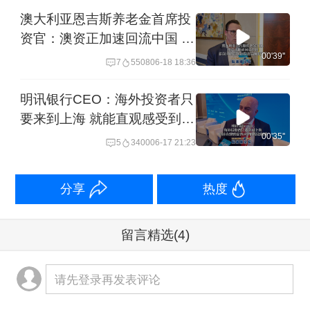
设、应用落地与赋能升级，大量相关创
澳大利亚恩吉斯养老金首席投
新都在这里蓬勃发展，相关产业生态也
资官：澳资正加速回流中国 多
集中在深圳及周边地区。因此，
本次峰
次调研后我们投资信心更足了
00'39''
7
5508
06-18 18:36
会的核心目的，正是为这些企业搭建与
明讯银行CEO：海外投资者只
全球投资者对接交流的平台，同时也让
要来到上海 就能直观感受到这
投资者有机会接触到那些有望成为未来
里的投资机遇
00'35''
5
3400
06-17 21:23
标杆的企业 —— 这些企业无疑将塑造中
国上市公司生态的未来格局。
分享
热度
第一财经：
这么问吧，我们正身处一个
留言精选
(4)
在地缘政治与经济层面均趋于碎片化的
世界。通过本次峰会，你最想向客户传
请先登录再发表评论
递的核心信息是什么？