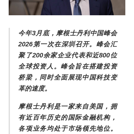
今年
3
月底，摩根士丹利中国峰会
2026
第一次在深圳召开。峰会汇
聚了
200
余家企业代表和近
800
位
全球投资人。峰会旨在搭建投资
桥梁，同时全面展现中国科技变
革的速度。
摩根士丹利是一家来自美国，拥
有近百年历史的国际金融机构，
各项业务均处于市场领先地位。