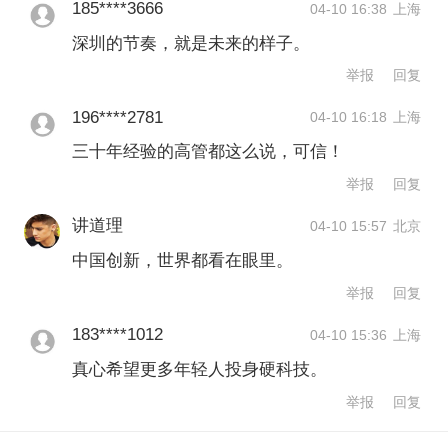
185****3666
04-10 16:38
上海
深圳的节奏，就是未来的样子。
Gokul Laroia：
你说得对。当前地缘政
举报
回复
治环境极为复杂。中东冲突显然带来了
196****2781
多方面问题，其中最主要的就是能源领
04-10 16:18
上海
三十年经验的高管都这么说，可信！
域。我们认为，这场冲突持续时间越
举报
回复
长，局势就会越复杂，油价也会随之走
讲道理
04-10 15:57
北京
高。随之而来的就是需求萎缩，而这正
中国创新，世界都看在眼里。
是经济可能陷入衰退的第一步。希望冲
举报
回复
突能在那之前得到解决，我们也寄望于
183****1012
04-10 15:36
上海
此。
但本次峰会的关注点要
更为
微观
。
真心希望更多年轻人投身硬科技。
我们的初衷，是让投资者来到这里，与
举报
回复
各类企业面对面交流。正如我之前所