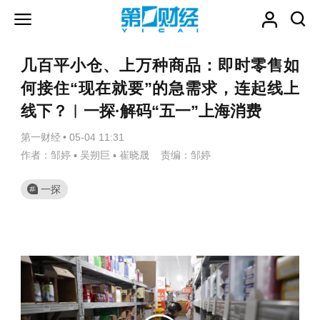
几百平小仓、上万种商品：即时零售如
何接住“现在就要”的急需求，连起线上
线下？︱一探·解码“五一”上海消费
第一财经
•
05-04 11:31
作者：邹婷 ▪ 吴朔巨 ▪ 崔晓晟 责编：邹婷
一探