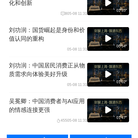
化和创新
02'35''
8
05-08 11:31
刘功润：国货崛起是身份和价
值认同的重构
00'54''
05-08 11:31
刘功润：中国居民消费正从物
质需求向体验美好升级
01'02''
05-08 11:31
吴冕卿：中国消费者与AI应用
的情感连接更强
01'47''
455
05-08 11:31