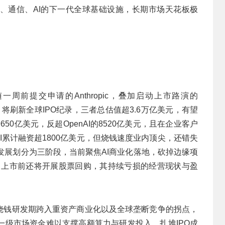
、通信、AI的下一代全球基础设施，长期市场天花板极
随一周前提交申请的Anthropic，叠加启动上市路演的
，将刷新全球IPO纪录，三者总估值超3.6万亿美元，有望
9650亿美元，反超OpenAI的8520亿美元，且在企业客户
nAI累计融资超1800亿美元，但烧钱速度业内顶尖，还错失
司发展划分为三阶段，当前聚焦AI商业化落地，砍掉边缘项
市，上市前还将开展股票回购，其持续亏损的经营现状与盈
I从烧钱研发期跨入重资产商业化以及全球垄断竞争的拐点，
一级市场资金难以支撑高额算力与研发投入，扎堆IPO成