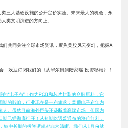
是人类三大基础设施的公开定价实验。未来最大的机会，永
动人类文明演进的方向上。
我们共同关注全球市场资讯，聚焦美股风云变幻，把握A
会，欢迎订阅我们的《从华尔街到陆家嘴·投资秘籍》！
眼的“电子布”！作为PCB和芯片封装的命脉原料，它
周期的影响，行业现在是一布难求：普通电子布年内
惊人。虽然目前海外巨头还垄断着高端市场，但国内
口期已经彻底打开！从短期吃透普通布的涨价红利，
，短中长期的投资逻辑都非常清晰。我们从1月份就