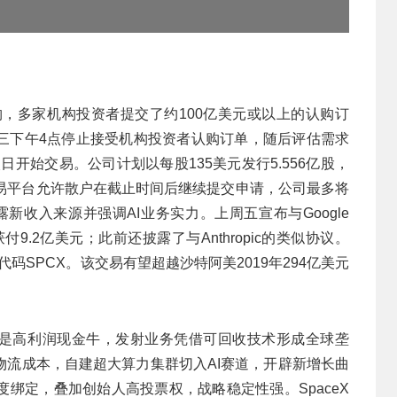
认购，多家机构投资者提交了约100亿美元或以上的认购订
三下午4点停止接受机构投资者认购订单，随后评估需求
日开始交易。公司计划以每股135美元发行5.556亿股，
分交易平台允许散户在截止时间后继续提交申请，公司最多将
露新收入来源并强调AI业务实力。上周五宣布与Google
付9.2亿美元；此前还披露了与Anthropic的类似协议。
市，股票代码SPCX。该交易有望超越沙特阿美2019年294亿美元
星链是高利润现金牛，发射业务凭借可回收技术形成全球垄
物流成本，自建超大算力集群切入AI赛道，开辟新增长曲
绑定，叠加创始人高投票权，战略稳定性强。SpaceX