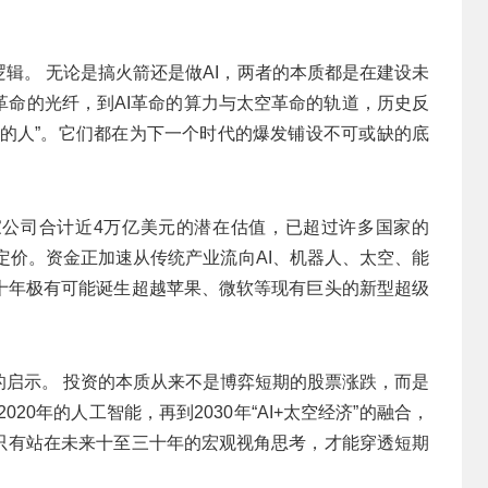
基建逻辑。 无论是搞火箭还是做AI，两者的本质都是在建设未
革命的光纤，到AI革命的算力与太空革命的轨道，历史反
子的人”。它们都在为下一个时代的爆发铺设不可或缺的底
三家公司合计近4万亿美元的潜在估值，已超过许多国家的
定价。资金正加速从传统产业流向AI、机器人、太空、能
十年极有可能诞生超越苹果、微软等现有巨头的新型超级
的启示。 投资的本质从来不是博弈短期的股票涨跌，而是
20年的人工智能，再到2030年“AI+太空经济”的融合，
只有站在未来十至三十年的宏观视角思考，才能穿透短期