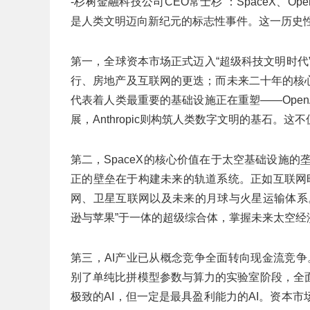
-杉树金融科技公司CEO常士杉 ：SpaceX、Ope
是人类文明迈向新纪元的标志性事件。这一历史
第一，全球资本市场正式迈入“超级科技文明时代
行、房地产及互联网的更迭；而未来二十年的核
代表着人类最重要的基础设施正在重塑——Open
展，Anthropic则构筑人类数字文明的基石。
第二，SpaceX的核心价值在于太空基础设施
正的壁垒在于构建未来的轨道系统。正如互联网时
网、卫星互联网以及未来的月球与火星运输体系
逊与苹果”于一体的超级综合体，掌握未来太空经
第三，AI产业已从概念竞争全面转向现金流竞争。 随着
别了单纯比拼模型参数与算力的实验室阶段，全
极致的AI，但一定是最具盈利能力的AI。资本