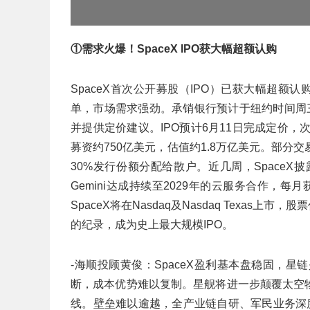
①需求火爆！SpaceX IPO获大幅超额认购
SpaceX首次公开募股（IPO）已获大幅超额
单，市场需求强劲。承销银行预计于纽约时间周
并提供定价建议。IPO预计6月11日完成定价，次
募资约750亿美元，估值约1.8万亿美元。部
30%发行份额分配给散户。近几周，SpaceX披
Gemini达成持续至2029年的云服务合作，每月获
SpaceX将在Nasdaq及Nasdaq Texas上
的纪录，成为史上最大规模IPO。
-海顺投顾黄俊：SpaceX盈利基本盘稳固，
断，成本优势难以复制。星舰将进一步颠覆太空
线。壁垒难以逾越，全产业链自研、军民业务深度