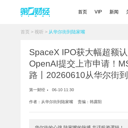
首页
VIP
新闻
首页
>
视听
>
从华尔街到陆家嘴
SpaceX IPO获大幅超
OpenAI提交上市申请！
路丨20260610从华尔街
第一财经
06-10 11:30
作者：从华尔街到陆家嘴 责编：韩露阳
华尔街的心跳 陆家嘴的脉搏 共话投资逻辑！