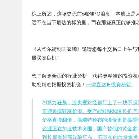
综上所述，这场史无前例的IPO浪潮，本质上
远不在当下最热的标的里，而在那些真正能够推
《从华尔街到陆家嘴》邀请您每个交易日上午与
股买卖良机！
想了解更全面的行业分析，获得更精准的投资机
助您精准把握投资机会！
一键直达▶投资秘籍
AI算力狂飙，连央视财经都盯上了一块不起
正迎来疯狂涨价潮。受产能转移和漫长扩产
价格直接翻倍，高端特种布的溢价更是高得
企业正在加速技术突围，国产替代的黄金窗
到长期看好高端玻纤布、石英布的放量爆发