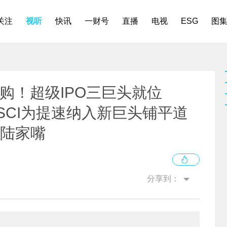
关注
视听
快讯
一财号
直播
电视
ESG
图
额认购！超级IPO三巨头就位
MSCI为提速纳入新巨头铺平道
到陆家嘴
分享到：