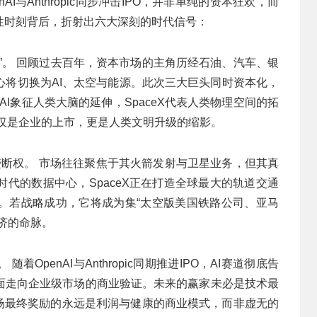
nAI与Anthropic同步冲击IPO，并非单纯的资本狂欢，而
性时刻背后，折射出六大深刻的时代信号：
”。 回顾过去百年，资本市场的主角历经石油、汽车、银
心将切换为AI、太空与能源。此次三大巨头同时资本化，
AI象征人类大脑的延伸，SpaceX代表人类物理空间的拓
这不仅是企业的上市，更是人类文明升级的缩影。
的垄断权。 市场往往聚焦于其火箭发射与卫星业务，但其真
代的数据中心，SpaceX正在打造全球最大的轨道交通
。若战略成功，它将成为集“太空版美国铁路公司、亚马
济的命脉。
OpenAI与Anthropic同期推进IPO，AI赛道彻底告
面走向企业级市场的商业验证。未来的赢家未必是技术最
市场最终奖励的永远是利润与健康的商业模式，而非虚无的