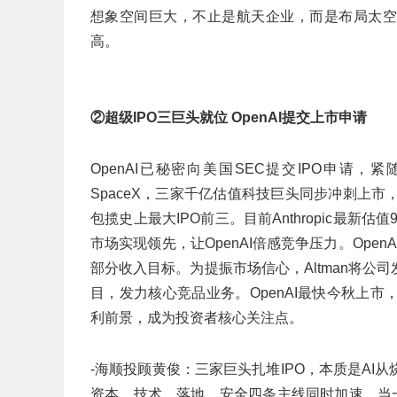
想象空间巨大，不止是航天企业，而是布局太空
高。
②超级IPO三巨头就位 OpenAI提交上市申请
OpenAI已秘密向美国SEC提交IPO申请，紧
SpaceX，三家千亿估值科技巨头同步冲刺上市
包揽史上最大IPO前三。目前Anthropic最新估值
市场实现领先，让OpenAI倍感竞争压力。Ope
部分收入目标。为提振市场信心，Altman将公
目，发力核心竞品业务。OpenAI最快今秋上
利前景，成为投资者核心关注点。
-海顺投顾黄俊：三家巨头扎堆IPO，本质是A
资本、技术、落地、安全四条主线同时加速。当