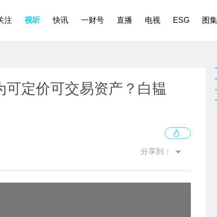
关注
视听
快讯
一财号
直播
电视
ESG
图
为可定价可交易资产？白韫
分享到：