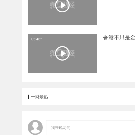
香港不只是
05'46''
一财最热