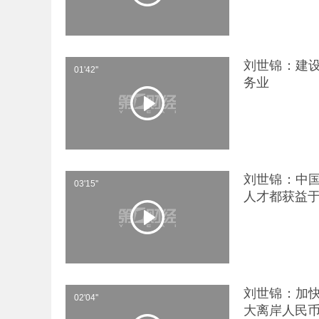
刘世锦：建
01'42''
务业
刘世锦：中
03'15''
人才都获益
刘世锦：加
02'04''
大离岸人民