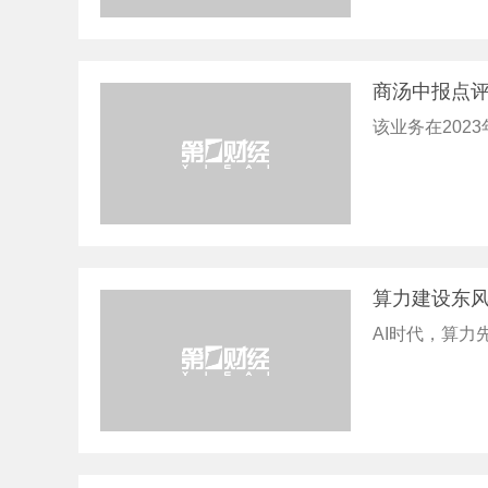
商汤中报点评
该业务在202
算力建设东
AI时代，算力