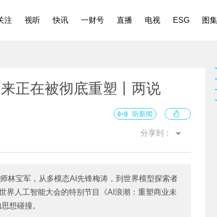
关注
视听
快讯
一财号
直播
电视
ESG
图
的未来正在被彻底重塑丨两说
听新闻
分享到：
师林宝军，从多模态AI先锋梅涛，到世界模型探索者
5世界人工智能大会的特别节目《AI浪潮：重塑商业未
的思想碰撞。