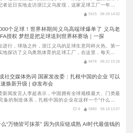
记者近日实地走访浙江义乌发现，这家足球工厂一年要生
足球，但真正撑起这个规模的订单，是来自全球越来越碎、越
5415
06-29 14:02
客户订单。从足球工厂到国际商贸城，"大客户减量、小客
义乌商家共同的体感——他们把大单拆小，把小客户做大，
000个足球！世界杯期间义乌高端球爆单了 义乌老
"愈发名副其实，连人口仅几十万的新兴市场岛国也能在这里
IFA授权 梦想是把足球送到世界杯赛场｜一探
总署数据显示，今年前5个月我国外贸进出口20.68万亿
5.3%，对东盟、非洲增速均超两位数。从一颗足球看一座
在进行，球场之外，浙江义乌的足球生意同样火热。第一
看中国外贸——大市场让位于多市场，中国外贸正进入新
实地探访了义乌奥凯体育的足球工厂，在这里，每天有近
更现场、更财经，一探究竟！
线，一年产量超过200万个。企业负责人吴晓明告诉记者，
9476
06-22 15:26
自世界各地：印着马德里足协会标的球，一年就有8万个；
sau也在这里下单；还有印着32支国家队国旗的球迷球、礼
”成社交媒体热词 国家发改委：扎根中国的企业 可以
提的是，吴晓明刚刚拿到国际足联FIFA授权，再过几天，
速焕新升级 | @发布会
FIFA"标志。而他的梦想，是把这颗义乌造的球，送进世界
5年不成，就10年"。更现场、更财经，一探究竟！
委新闻发言人李超表示，中国拥有全球规模最大、门类最
完备的制造体系，扎根中国的企业在这样一个“什么都能
好”的体系中，可以实现竞争力快速焕新升级。
8
5880
06-18 13:07
么“万物皆可抹茶” 因为供应链成熟 AI时代最值钱的