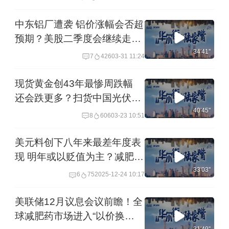
中东铝厂遭袭 铝价涨幅会否超
预期？美股二季度会继续走弱
吗？礼来重金牵手英矽智能 押
34'41''
7
426
03-31 11:24
注AI制药丨20260331从华尔
街到陆家嘴
现货黄金创43年最惨周跌幅
还会跌更多？扫货中国光伏是
前奏？马斯克官宣太瓦级
40'45''
8
606
03-23 10:51
Terafab项目丨20260323从华
尔街到陆家嘴
美元料创下八年来最差年度表
现 明年或以贬值为主？减肥药
进入“口服”新时代！丨
33'03''
6
75
2025-12-24 10:17
20251224从华尔街到陆家嘴
美联储12月议息会议前瞻！全
球减肥药市场进入“以价换