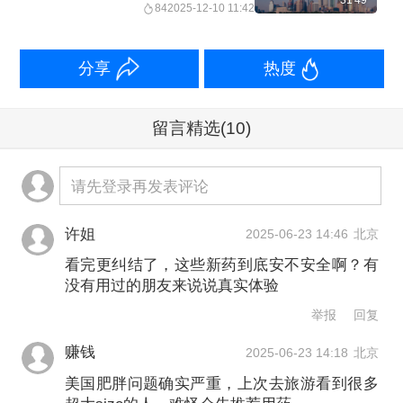
量”新阶段！丨20251210从华
31'49''
84
2025-12-10 11:42
尔街到陆家嘴
分享
热度
留言精选
(10)
请先登录再发表评论
许姐
2025-06-23 14:46
北京
看完更纠结了，这些新药到底安不安全啊？有
没有用过的朋友来说说真实体验
举报
回复
赚钱
2025-06-23 14:18
北京
美国肥胖问题确实严重，上次去旅游看到很多