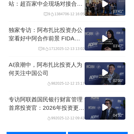
站：超百家中企现场对接合作
中国制造成中东新宠
03'41''
9
13847
06-12 16:05
独家专访：阿布扎比投资办公
室看好中阿合作前景 FIDA产
业集群瞄准千亿经济蓝图
03'47''
6
171
2025-12-13 13:02
AI浪潮中，阿布扎比投资人为
何关注中国公司
02'00''
98
2025-12-12 15:17
专访阿联酋国民银行财富管理
首席投资官：2026年投资更复
杂，超配中国、持有黄金
04'32''
99
2025-12-12 09:43