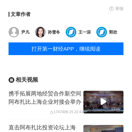
举报
文章作者
尹凡
孙雪冬
王一淙
郭欣
打开第一财经APP，继续阅读
相关视频
携手拓展两地经贸合作新空间
阿布扎比上海企业对接会举办
03'00''
17474
06-15 22:42
直击阿布扎比投资论坛上海