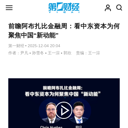
前瞻阿布扎比金融周：看中东资本为何
聚焦中国“新动能”
第一财经
•
2025-12-04 20:04
作者：尹凡 ▪ 孙雪冬 ▪ 王一淙 ▪ 郭欣 责编：王一淙