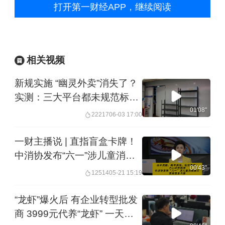
打开第一财经APP，继续阅读
相关视频
新规实施 “幽灵外卖”消失了？
实测：三大平台都未规范标注
“明厨亮灶” 却看不到厨房 摆两
01'08''
22217
06-03 17:00
张桌子就是堂食店？｜一探
一财主播说 | 直指盲盒卡牌！
中消协发布“六一”涉儿童消费
提示
00'43''
12514
05-21 15:19
“龙虾”爆火后 有企业转型批发
商 3999元代养“龙虾” 一天赚2