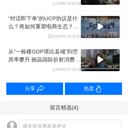
万 电商做图效率从几天压缩至
00'46''
134
03-10 21:26
几分钟 业内：电脑在“裸奔” 小
心隐私泄露｜一探
“对话即下单”的UCP协议是什
么？将如何重塑电商生态？美
国放宽英伟达H200芯片出口
37'51''
5
67
01-15 11:01
中国管制丨20260115从华尔
街到陆家嘴
从“一栋楼GDP堪比县城”到空
房率攀升 丽晶国际折射消费流
量大迁徙
04'15''
439
01-07 22:29
分享
热度
留言精选
(4)
请先登录再发表评论