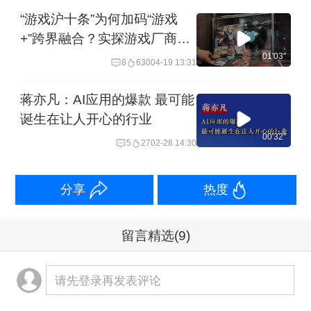
“游戏沪十条”为何加码“游戏
+”跨界融合？实探游戏厂商：
原创IP的文化吸引力还在屏幕
01'03''
8
630
04-19 13:31
外︱一探
蒋亦凡：AI应用的爆款 最可能
诞生在让人开心的行业
00'32''
5
27
02-28 14:30
分享
热度
留言精选
(9)
请先登录再发表评论