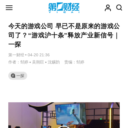
今天的游戏公司 早已不是原来的游戏公
司了？“游戏沪十条”释放产业新信号｜
一探
第一财经
•
04-20 21:36
作者：邹婷 ▪ 吴朔巨 ▪ 沈赐韵 责编：邹婷
一探