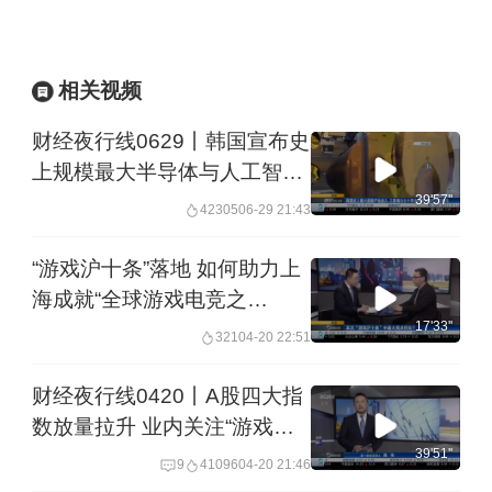
相关视频
财经夜行线0629丨韩国宣布史
上规模最大半导体与人工智能
投资计划 万亿韩元押注AI能否
39'57''
42305
06-29 21:43
实现？
“游戏沪十条”落地 如何助力上
海成就“全球游戏电竞之
都”？ | 夜话
17'33''
321
04-20 22:51
财经夜行线0420丨A股四大指
数放量拉升 业内关注“游戏沪
十条”如何提供全链条支持
39'51''
9
41096
04-20 21:46