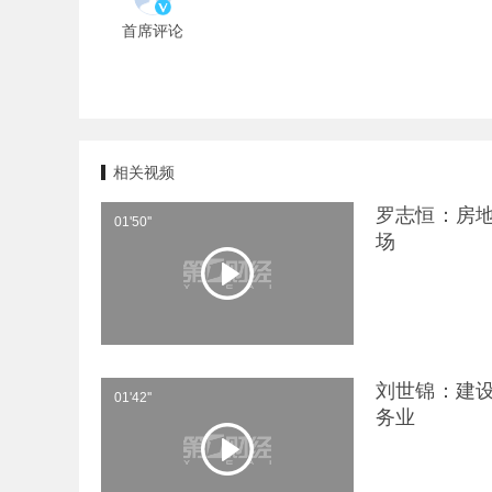
首席评论
相关视频
罗志恒：房
01'50''
场
刘世锦：建
01'42''
务业