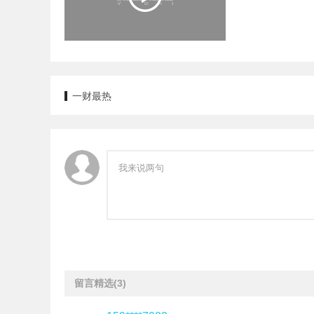
一财最热
留言精选
(3)