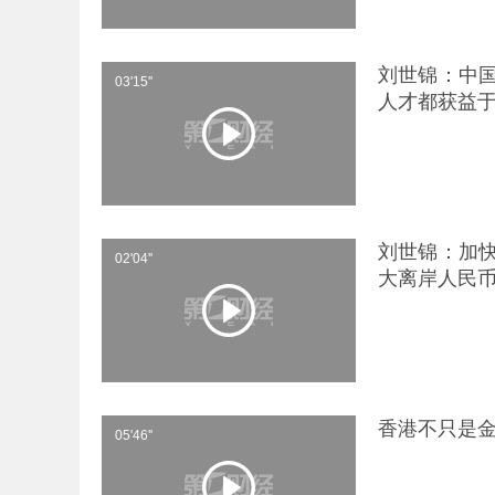
刘世锦：中
03'15''
人才都获益
刘世锦：加
02'04''
大离岸人民
香港不只是
05'46''